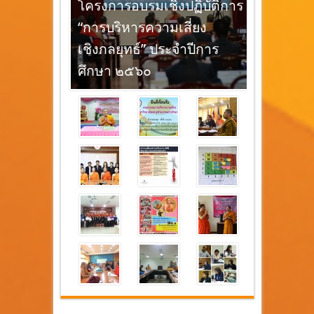
โครงการอบรมเชิงปฏิบัติการ
“การบริหารความเสี่ยง
เชิงกลยุทธ์” ประจำปีการ
ศึกษา ๒๕๖๐