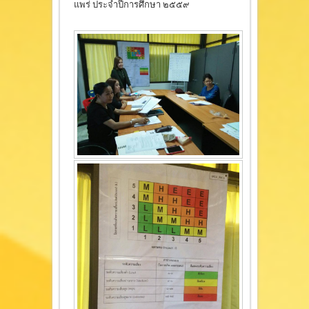
แพร่ ประจำปีการศึกษา ๒๕๕๙